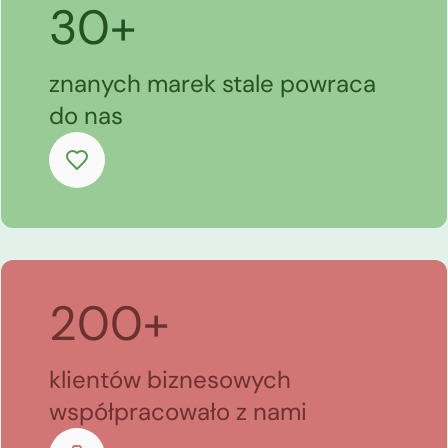
30+
znanych marek stale powraca
do nas
200+
klientów biznesowych
współpracowało z nami