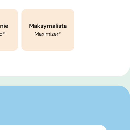
nie
Maksymalista
d®
Maximizer®