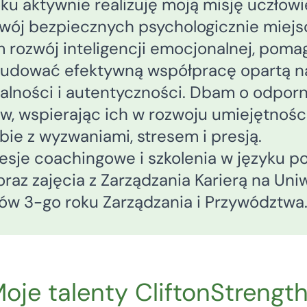
u aktywnie realizuję moją misję uczłowi
wój bezpiecznych psychologicznie miejsc
ozwój inteligencji emocjonalnej, pomag
udować efektywną współpracę opartą na
alności i autentyczności. Dbam o odpor
w, wspierając ich w rozwoju umiejętnośc
bie z wyzwaniami, stresem i presją.
sje coachingowe i szkolenia w języku po
oraz zajęcia z Zarządzania Karierą na U
ów 3-go roku Zarządzania i Przywództwa
oje talenty CliftonStrengt