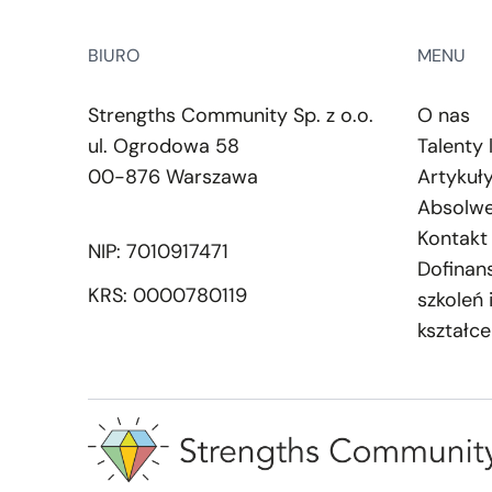
BIURO
MENU
Strengths Community Sp. z o.o.
O nas
ul. Ogrodowa 58
Talenty 
00-876 Warszawa
Artykuł
Absolwe
Kontakt
NIP: 7010917471
Dofinan
KRS: 0000780119
szkoleń 
kształce