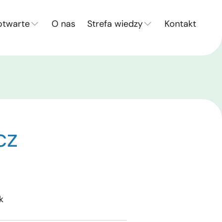
otwarte
O nas
Strefa wiedzy
Kontakt
cz
i
k