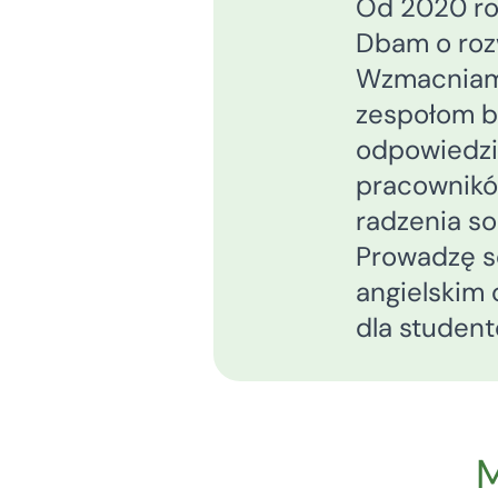
Od 2020 rok
Dbam o roz
Wzmacniam r
zespołom b
odpowiedzi
pracownikó
radzenia so
Prowadzę se
angielskim 
dla student
M