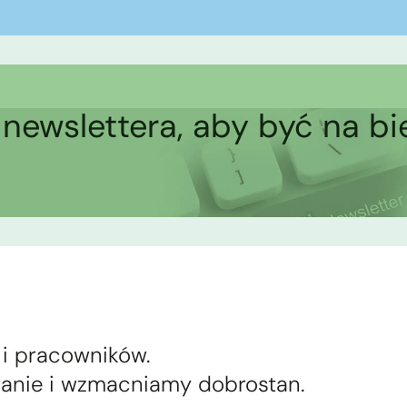
 newslettera, aby być na b
i pracowników.
anie i wzmacniamy dobrostan.