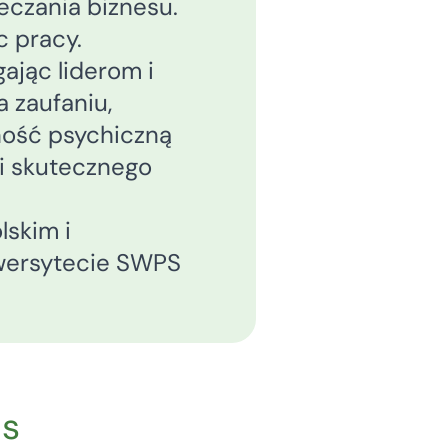
eczania biznesu.
 pracy.
ając liderom i
 zaufaniu,
ność psychiczną
i skutecznego
lskim i
niwersytecie SWPS
.
hs