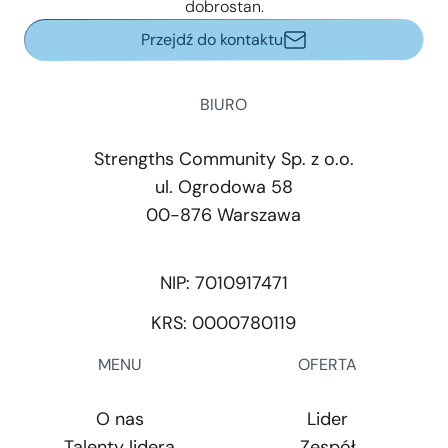
dobrostan.
Przejdź do kontaktu
BIURO
Strengths Community Sp. z o.o.
ul. Ogrodowa 58
00-876 Warszawa
NIP: 7010917471
KRS: 0000780119
MENU
OFERTA
O nas
Lider
Talenty lidera
Zespół