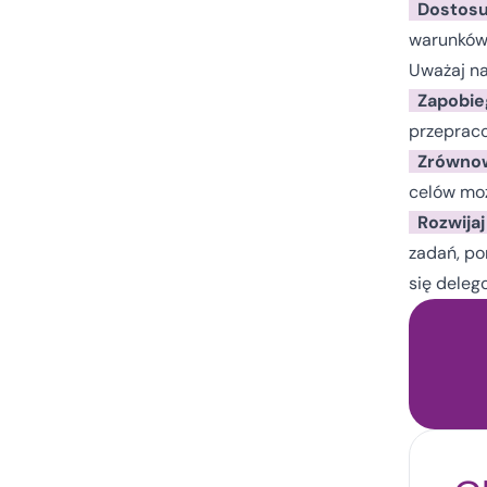
Dostosuj
warunków 
Uważaj na
Zapobie
przepraco
Zrównow
celów moż
Rozwija
zadań, po
się deleg