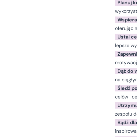
Planuj 
wykorzyst
Wspiera
oferując 
Ustal ce
lepsze wyn
Zapewni
motywację
Dąż do 
na ciągły
Śledź p
celów i c
Utrzymu
zespołu d
Bądź dl
inspirowa