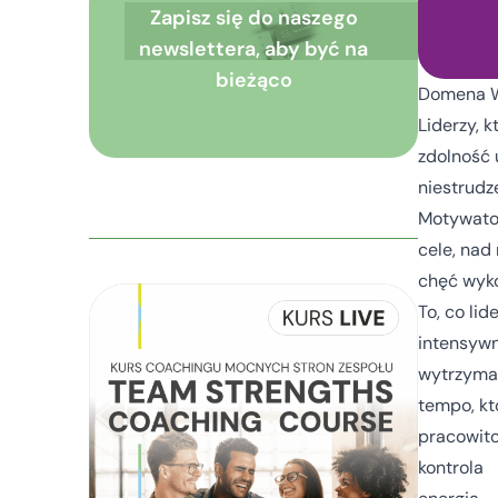
Zapisz się do naszego
newslettera, aby być na
bieżąco
Domena W
Liderzy, 
zdolność 
niestrudze
Motywato
cele, nad
chęć wyko
To, co lid
intensyw
wytrzyma
tempo, kt
pracowit
kontrola