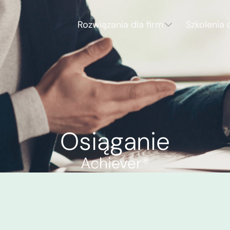
Rozwiązania dla firm
Szkolenia 
Osiąganie
Achiever®