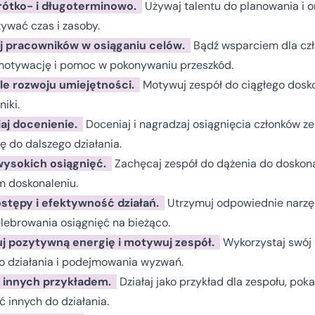
krótko- i długoterminowo.
Używaj talentu do planowania i or
ywać czas i zasoby.
j pracowników w osiąganiu celów.
Bądź wsparciem dla czł
motywację i pomoc w pokonywaniu przeszkód.
le rozwoju umiejętności.
Motywuj zespół do ciągłego doskon
iki.
aj docenienie.
Doceniaj i nagradzaj osiągnięcia członków z
 do dalszego działania.
wysokich osiągnięć.
Zachęcaj zespół do dążenia do doskona
m doskonaleniu.
ostępy i efektywność działań.
Utrzymuj odpowiednie narzęd
elebrowania osiągnięć na bieżąco.
j pozytywną energię i motywuj zespół.
Wykorzystaj swój
o działania i podejmowania wyzwań.
a innych przykładem.
Działaj jako przykład dla zespołu, pok
ć innych do działania.