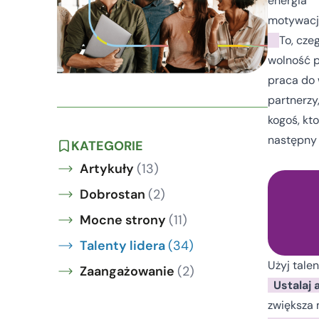
energia
motywacj
To, cze
wolność 
praca do
partnerzy,
kogoś, kt
następny 
KATEGORIE
Artykuły
(13)
Dobrostan
(2)
Mocne strony
(11)
Talenty lidera
(34)
Użyj tale
Zaangażowanie
(2)
Ustalaj 
zwiększa 