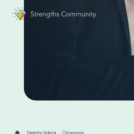
Talenty lidera
Osiąganie