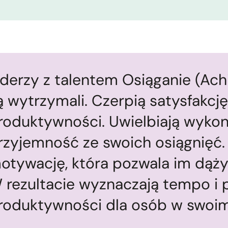
iderzy z talentem Osiąganie (Achi
ą wytrzymali. Czerpią satysfakcję
roduktywności. Uwielbiają wykon
rzyjemność ze swoich osiągnięć.
otywację, która pozwala im dążyć
 rezultacie wyznaczają tempo i
roduktywności dla osób w swoim