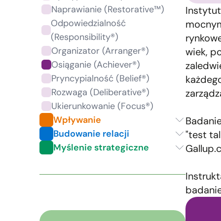
Naprawianie (Restorative™)
Instytu
Odpowiedzialność
mocnymi
(Responsibility®)
rynkowe
Organizator (Arranger®)
wiek, p
Osiąganie (Achiever®)
zaledwi
Pryncypialność (Belief®)
każdego
Rozwaga (Deliberative®)
zarządz
Ukierunkowanie (Focus®)
Wpływanie
Badanie
Budowanie relacji
"test t
Myślenie strategiczne
Gallup.
Instruk
badanie