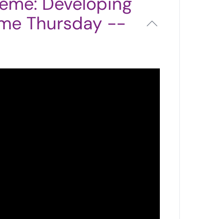
heme: Developing
me Thursday --