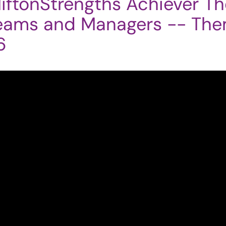
liftonStrengths Achiever T
eams and Managers -- The
6