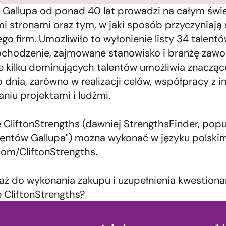
t Gallupa od ponad 40 lat prowadzi na całym św
 stronami oraz tym, w jaki sposób przyczyniają 
go firm. Umożliwiło to wyłonienie listy 34 talent
ochodzenie, zajmowane stanowisko i branżę zaw
e kilku dominujących talentów umożliwia znacząc
 dnia, zarówno w realizacji celów, współpracy z 
aniu projektami i ludźmi.
 CliftonStrengths (dawniej StrengthsFinder, pop
alentów Gallupa") można wykonać w języku polskim
com/CliftonStrengths
.
taż do wykonania zakupu i uzupełnienia kwestiona
 CliftonStrengths?