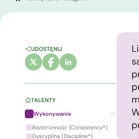
L
UDOSTĘNIJ
s
p
p
m
TALENTY
W
Wykonywanie
p
Bezstronność (Consistency®)
Dyscyplina (Discipline®)