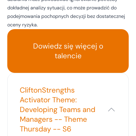
dokładnej analizy sytuacji, co może prowadzić do
podejmowania pochopnych decyzji bez dostatecznej
oceny ryzyka.
Dowiedz się więcej o
talencie
CliftonStrengths
Activator Theme:
Developing Teams and
Managers -- Theme
Thursday -- S6