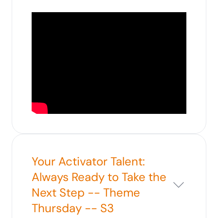
Your Activator Talent:
Always Ready to Take the
Next Step -- Theme
Thursday -- S3