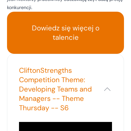
konkurencji.
Dowiedz się więcej o
talencie
CliftonStrengths
Competition Theme:
Developing Teams and
Managers -- Theme
Thursday -- S6