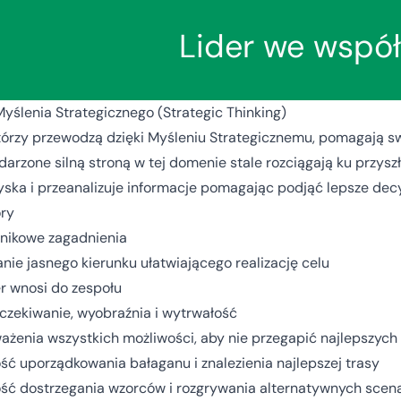
Lider we wspó
ślenia Strategicznego (Strategic Thinking)
którzy przewodzą dzięki Myśleniu Strategicznemu, pomagają s
arzone silną stroną w tej domenie stale rozciągają ku przysz
zyska i przeanalizuje informacje pomagając podjąć lepsze decy
ry
nikowe zagadnienia
nie jasnego kierunku ułatwiającego realizację celu
er wnosi do zespołu
czekiwanie, wyobraźnia i wytrwałość
ażenia wszystkich możliwości, aby nie przegapić najlepszych
ść uporządkowania bałaganu i znalezienia najlepszej trasy
ść dostrzegania wzorców i rozgrywania alternatywnych scen