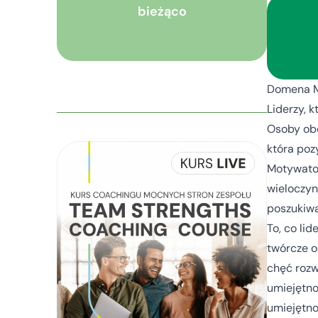
bieżąco
Domena My
Liderzy, 
Osoby obd
która po
Motywato
wieloczyn
poszukiwa
To, co lid
twórcze o
chęć rozw
umiejętno
umiejętno