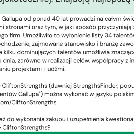
t Gallupa od ponad 40 lat prowadzi na całym św
 stronami oraz tym, w jaki sposób przyczyniają 
go firm. Umożliwiło to wyłonienie listy 34 talent
ochodzenie, zajmowane stanowisko i branżę zaw
e kilku dominujących talentów umożliwia znacząc
 dnia, zarówno w realizacji celów, współpracy z 
aniu projektami i ludźmi.
 CliftonStrengths (dawniej StrengthsFinder, pop
alentów Gallupa") można wykonać w języku polskim
com/CliftonStrengths
.
taż do wykonania zakupu i uzupełnienia kwestiona
 CliftonStrengths?