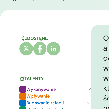
O
UDOSTĘNIJ
a
d
w
w
TALENTY
k
Wykonywanie
Wpływanie
ś
Budowanie relacji
n