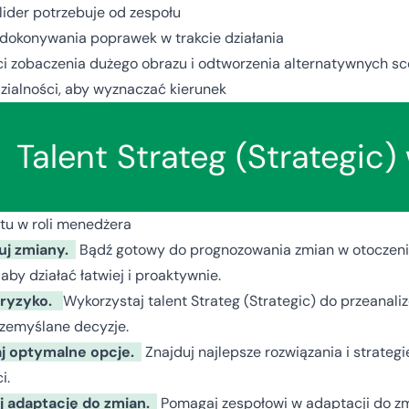
 lider potrzebuje od zespołu
okonywania poprawek w trakcie działania
i zobaczenia dużego obrazu i odtworzenia alternatywnych sc
ialności, aby wyznaczać kierunek
Talent Strateg (Strategic)
ntu w roli menedżera
uj zmiany.
Bądź gotowy do prognozowania zmian w otoczeni
 aby działać łatwiej i proaktywnie.
 ryzyko.
Wykorzystaj talent Strateg (Strategic) do przeanal
zemyślane decyzje.
j optymalne opcje.
Znajduj najlepsze rozwiązania i strateg
i.
j adaptację do zmian.
Pomagaj zespołowi w adaptacji do zm