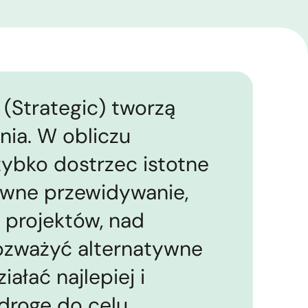
(Strategic) tworzą
ia. W obliczu
zybko dostrzec istotne
ywne przewidywanie,
 projektów, nad
rozważyć alternatywne
iałać najlepiej i
 drogę do celu.