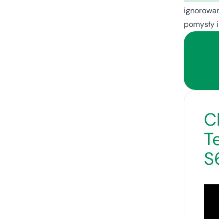
ignorowan
pomysły i
C
T
S