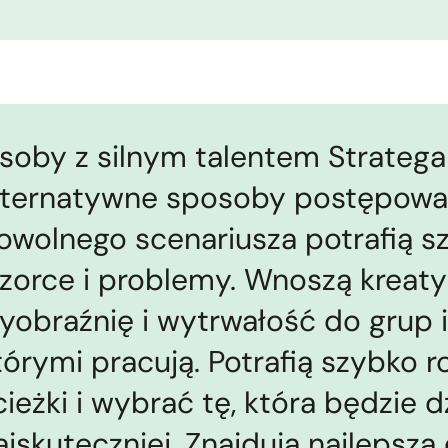
soby z silnym talentem Stratega 
lternatywne sposoby postępowan
owolnego scenariusza potrafią s
zorce i problemy. Wnoszą kreat
yobraźnię i wytrwałość do grup i
tórymi pracują. Potrafią szybko 
cieżki i wybrać tę, która będzie dz
ajskuteczniej. Znajdują najlepszą