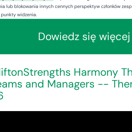
ia lub blokowania innych cennych perspektyw członków zespo
 punkty widzenia.
Dowiedz się więcej 
liftonStrengths Harmony T
eams and Managers -- The
6