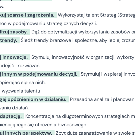
w.
kuj szanse i zagrożenia.
Wykorzystaj talent Strateg (Strategi
óc w podejmowaniu strategicznych decyzji.
izuj zasoby.
Dąż do optymalizacji wykorzystania zasobów or
 trendy.
Śledź trendy branżowe i społeczne, aby lepiej zrozu
j innowacje.
Stymuluj innowacyjność w organizacji, wykorzy
dejść i rozwiązań.
 innym w podejmowaniu decyzji.
Stymuluj i wspieraj inny
opierając się na nich.
 wyzwania talentu
gaj opóźnieniom w działaniu.
Przesadna analiza i planowa
niu działań.
daptację.
Koncentracja na długoterminowych strategiach m
ieniającego się otoczenia biznesowego.
kuj innych perspektyw.
Zbyt duże zaangażowanie w swoje s