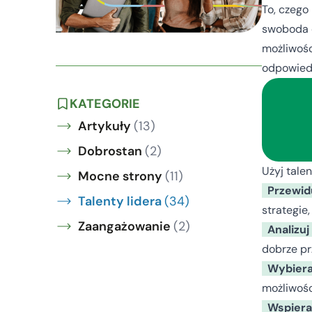
To, czego
swoboda d
możliwośc
odpowiedz
KATEGORIE
Artykuły
(13)
Dobrostan
(2)
Użyj tale
Mocne strony
(11)
Przewid
Talenty lidera
(34)
strategie,
Zaangażowanie
(2)
Analizuj
dobrze pr
Wybiera
możliwośc
Wspiera