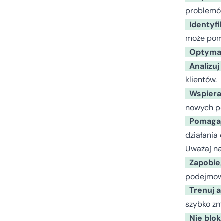
problemó
Identyfi
może pom
Optymal
Analizuj
klientów.
Wspiera
nowych po
Pomagaj
działania 
Uważaj na
Zapobie
podejmowa
Trenuj a
szybko zm
Nie blo