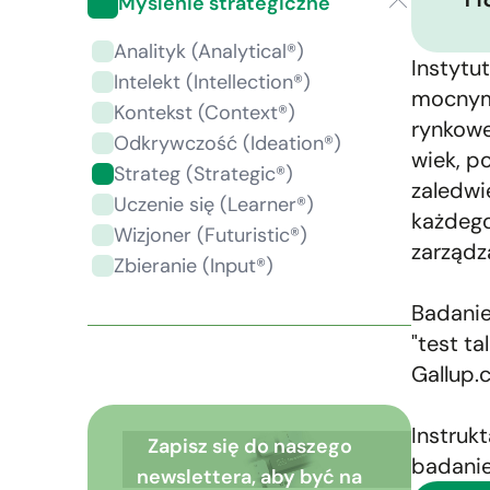
Myślenie strategiczne
Analityk (Analytical®)
Instytu
Intelekt (Intellection®)
mocnymi
Kontekst (Context®)
rynkowe
Odkrywczość (Ideation®)
wiek, p
Strateg (Strategic®)
zaledwi
Uczenie się (Learner®)
każdego
Wizjoner (Futuristic®)
zarządz
Zbieranie (Input®)
Badanie
"test t
Gallup.
Instruk
Zapisz się do naszego
badanie
newslettera, aby być na